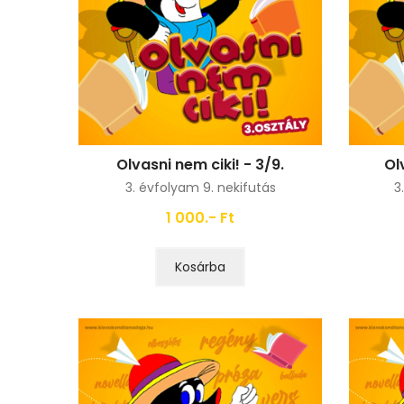
Olvasni nem ciki! - 3/9.
Ol
3. évfolyam 9. nekifutás
3
1 000.- Ft
Kosárba