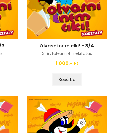
/3.
Olvasni nem ciki! - 3/4.
ás
3. évfolyam 4. nekifutás
1 000.- Ft
Kosárba