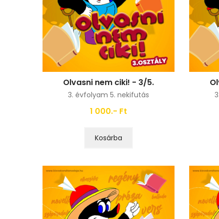
Olvasni nem ciki! - 3/5.
Ol
3. évfolyam 5. nekifutás
3
1 000.- Ft
Kosárba