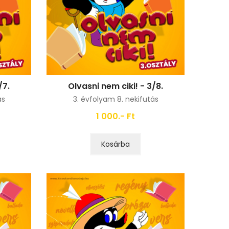
/7.
Olvasni nem ciki! - 3/8.
ás
3. évfolyam 8. nekifutás
1 000.- Ft
Kosárba