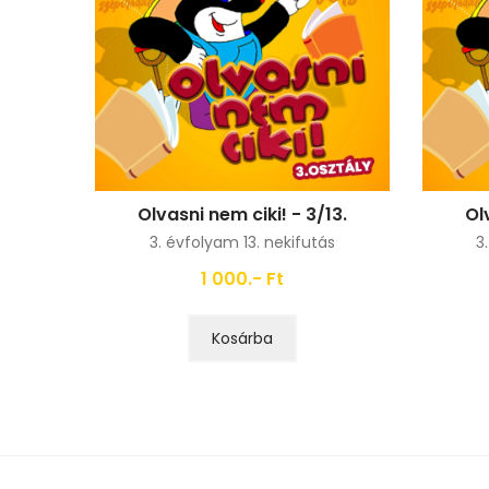
Olvasni nem ciki! - 3/13.
Ol
3. évfolyam 13. nekifutás
3
1 000.- Ft
Kosárba