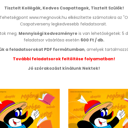
Csapatverseny
Tisztelt Kollégák, Kedves Csapattagok, Tisztelt Szülők!
menetrendje:
ó Tehetségpont www.megnovok.hu elkészítette számotokra az "Olv
Csapatverseny legkedvesebb feladatsorait.
átok meg.
Mennyiségi kedvezményre
is van lehetőségetek: 5 
feladatsor vásárlása esetén
600 Ft / db.
jük a feladatsorokat PDF formátumban
, amelyek tartalmazzá
További feladatsorok feltöltése folyamatban!
Jó szórakozást kínálunk Nektek!