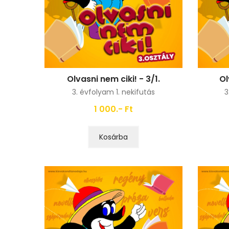
Olvasni nem ciki! - 3/1.
Ol
3. évfolyam 1. nekifutás
3
1 000.- Ft
Kosárba