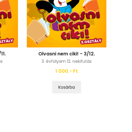
11.
Olvasni nem ciki! - 3/12.
ás
3. évfolyam 12. nekifutás
1 000.- Ft
Kosárba