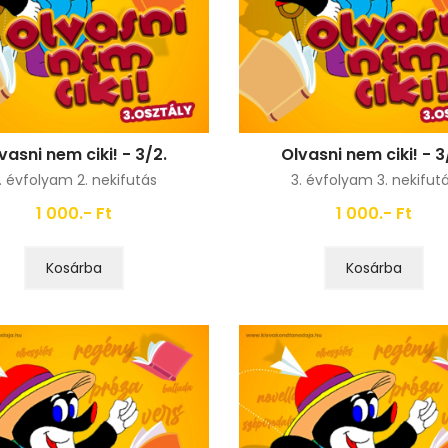
vasni nem ciki! - 3/2.
Olvasni nem ciki! - 3
. évfolyam 2. nekifutás
3. évfolyam 3. nekifut
1 000.- Ft
1 000.- Ft
Kosárba
Kosárba