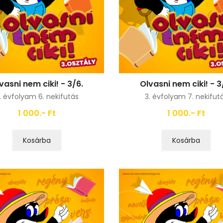
vasni nem ciki! - 3/6.
Olvasni nem ciki! - 3
. évfolyam 6. nekifutás
3. évfolyam 7. nekifut
1 000.- Ft
1 000.- Ft
Kosárba
Kosárba