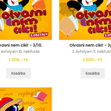
vasni nem ciki! - 3/10.
Olvasni nem ciki! - 3/
. évfolyam 10. nekifutás
3. évfolyam 11. nekifut
1 000.- Ft
1 000.- Ft
Kosárba
Kosárba