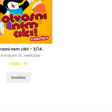
vasni nem ciki! - 3/14.
. évfolyam 14. nekifutás
1 000.- Ft
Kosárba