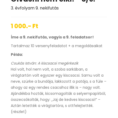
3. évfolyam 9. nekifutás
1 000.- Ft
Íme a 9. nekifutás, vagyis a 9. feladatsor!
Tartalmaz 10 versenyfeladatot + a megoldásaikat
Példa:
Csukás István: A kiscsacsi megérkezik
Hol volt, hol nem volt, a szoba sarkában, a
virágtartón volt egyszer egy kiscsacsi. Samu volt a
neve, szürke a bundája, lakkozott a patája, s a füle –
ahogy az egy rendes csacsihoz illik is – nagy volt.
Ajándékba hozták, kicsomagolták a selyempapírból,
összecsókolták, hogy: „Jaj de kedves kiscsacsi!” –
Aztán letették a virágtartóra, s ottfelejtették.
(részlet)