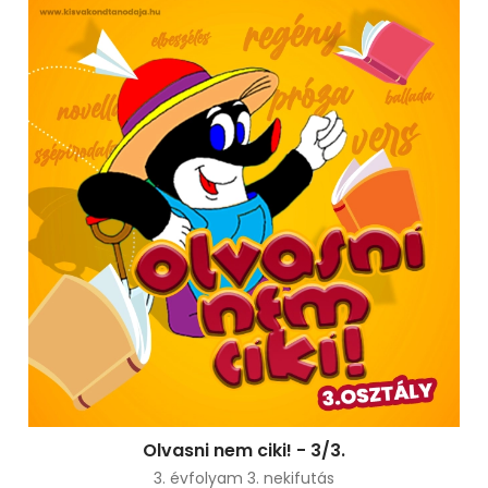
Olvasni nem ciki! - 3/3.
3. évfolyam 3. nekifutás