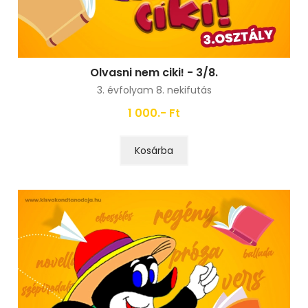
Olvasni nem ciki! - 3/8.
3. évfolyam 8. nekifutás
1 000.- Ft
Kosárba