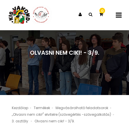
0
X
A KOSARAD JELENLEG ÜRES
OLVASNI NEM CIKI! - 3/9.
Kezdőlap
Termékek
Megvásárolható feladatsorok
„Olvasni nem ciki!" elvitelre (szövegértés -szövegalkotás)
3. osztály
Olvasni nem ciki! - 3/9.