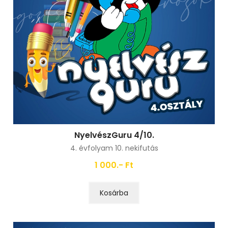
NyelvészGuru 4/10.
4. évfolyam 10. nekifutás
1 000.- Ft
Kosárba