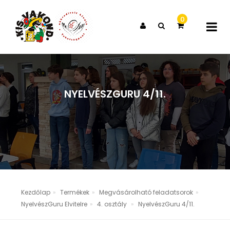
0
X
A KOSARAD JELENLEG ÜRES
NYELVÉSZGURU 4/11.
Kezdőlap
Termékek
Megvásárolható feladatsorok
NyelvészGuru Elvitelre
4. osztály
NyelvészGuru 4/11.