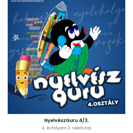
NyelvészGuru 4/3.
4. évfolyam 3. nekifutás