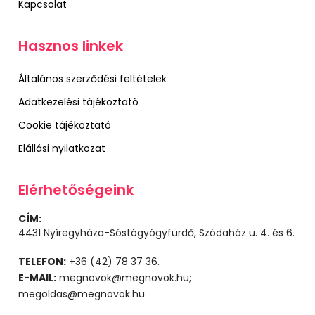
Kapcsolat
Hasznos linkek
Általános szerződési feltételek
Adatkezelési tájékoztató
Cookie tájékoztató
Elállási nyilatkozat
Elérhetőségeink
CÍM:
4431 Nyíregyháza-Sóstógyógyfürdő, Szódaház u. 4. és 6.
TELEFON:
+36 (42) 78 37 36.
E-MAIL:
megnovok@megnovok.hu;
megoldas@megnovok.hu