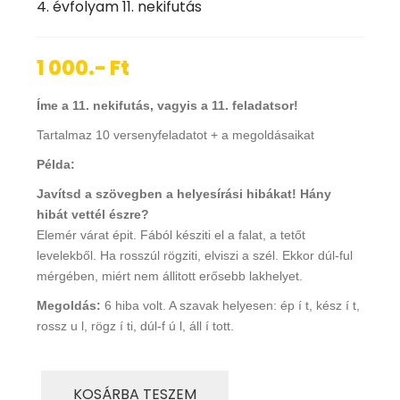
4. évfolyam 11. nekifutás
1 000.- Ft
Íme a 11. nekifutás, vagyis a 11. feladatsor!
Tartalmaz 10 versenyfeladatot + a megoldásaikat
Példa:
Javítsd a szövegben a helyesírási hibákat! Hány
hibát vettél észre?
Elemér várat épit. Fából késziti el a falat, a tetőt
levelekből. Ha rosszúl rögziti, elviszi a szél. Ekkor dúl-ful
mérgében, miért nem állitott erősebb lakhelyet.
Megoldás:
6 hiba volt. A szavak helyesen: ép í t, kész í t,
rossz u l, rögz í ti, dúl-f ú l, áll í tott.
KOSÁRBA TESZEM