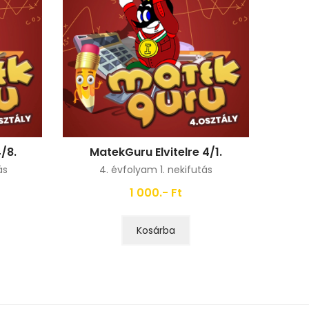
/8.
MatekGuru Elvitelre 4/1.
ás
4. évfolyam 1. nekifutás
1 000.- Ft
Kosárba