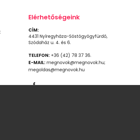
Elérhetőségeink
CÍM:
k
4431 Nyíregyháza-Sóstógyógyfürdő,
Szódaház u. 4. és 6.
TELEFON:
+36 (42) 78 37 36.
E-MAIL:
megnovok@megnovok.hu;
megoldas@megnovok.hu