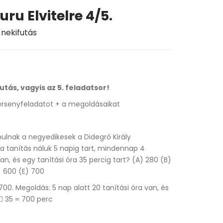
ru Elvitelre 4/5.
 nekifutás
utás, vagyis az 5. feladatsor!
ersenyfeladatot + a megoldásaikat
ulnak a negyedikesek a Didegrő Király
a tanítás náluk 5 napig tart, mindennap 4
van, és egy tanítási óra 35 percig tart? (A) 280 (B)
 600 (E) 700
700. Megoldás: 5 nap alatt 20 tanítási óra van, és
 35 = 700 perc