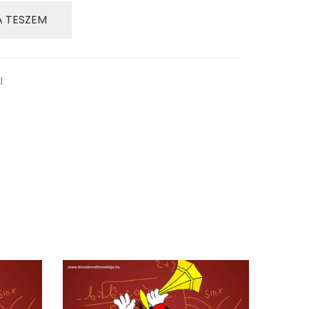
 TESZEM
l
f