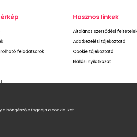
térkép
Hasznos linkek
p
Általános szerződési feltétele
ek
Adatkezelési tájékoztató
olható feladatsorok
Cookie tájékoztató
Elállási nyilatkozat
at
gy a böngészője fogadja a cookie-kat.
© MÍG MEGNÖVÖK ALAPÍTVÁNY - 2025. Minden jog fenntartva.