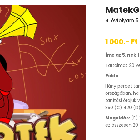
Csapatverseny
MatekGu
menetrendje:
4. évfolyam 5.
1 000.- Ft
Íme az 5. nekif
Tartalmaz 20 v
Példa:
Hány percet tan
országában, ha 
tanítási órájuk 
350 (C) 420 (D)
Megoldás:
(E) 
ez összesen 20 