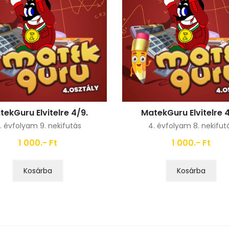
tekGuru Elvitelre 4/9.
MatekGuru Elvitelre 4
. évfolyam 9. nekifutás
4. évfolyam 8. nekifut
1 000.- Ft
1 000.- Ft
Kosárba
Kosárba