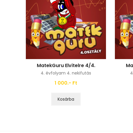
MatekGuru Elvitelre 4/4.
Ma
4. évfolyam 4. nekifutás
4
1 000.- Ft
Kosárba