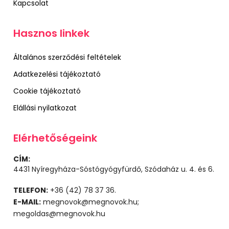
Kapcsolat
Hasznos linkek
Általános szerződési feltételek
Adatkezelési tájékoztató
Cookie tájékoztató
Elállási nyilatkozat
Elérhetőségeink
CÍM:
4431 Nyíregyháza-Sóstógyógyfürdő, Szódaház u. 4. és 6.
TELEFON:
+36 (42) 78 37 36.
E-MAIL:
megnovok@megnovok.hu;
megoldas@megnovok.hu