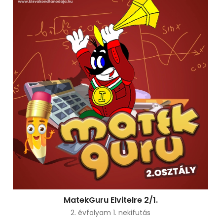
MatekGuru Elvitelre 2/1.
2. évfolyam 1. nekifutás