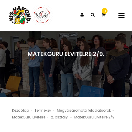
0
X
A KOSARAD JELENLEG ÜRES
MATEKGURU ELVITELRE 2/9.
Kezdőlap
Termékek
Megvásárolható feladatsorok
MatekGuru Elvitelre
2. osztály
MatekGuru Elvitelre 2/9.