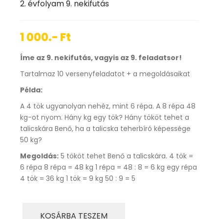
2. évfolyam 9. nekifutás
1 000.- Ft
Íme az 9. nekifutás, vagyis az 9. feladatsor!
Tartalmaz 10 versenyfeladatot + a megoldásaikat
Példa:
A 4 tök ugyanolyan nehéz, mint 6 répa. A 8 répa 48
kg-ot nyom. Hány kg egy tök? Hány tököt tehet a
talicskára Benő, ha a talicska teherbíró képessége
50 kg?
Megoldás:
5 tököt tehet Benő a talicskára. 4 tök =
6 répa 8 répa = 48 kg 1 répa = 48 : 8 = 6 kg egy répa
4 tök = 36 kg 1 tök = 9 kg 50 : 9 = 5
KOSÁRBA TESZEM